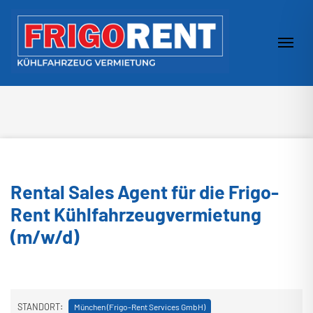
Zum Inhalt springen
Navi
Rental Sales Agent für die Frigo-
Rent Kühlfahrzeugvermietung
(m/w/d)
STANDORT:
München (Frigo-Rent Services GmbH)